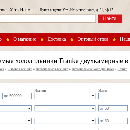
Усть-Илимск
егион:
Пункт выдачи: Усть-Илимское шоссе, д. 21, оф 17
Найти
о
О магазине
Доставка
Оптовый отдел
Наши
емые холодильники Franke двухкамерные в
кет
»
Бытовая техника
»
Встраиваемая техника
»
Встраиваемые холодильники
»
Franke
Наличие
Марка
,
,
,
,