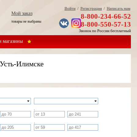
Войти
/
Регистрация
/
Написать нам
Мой заказ
8-800-234-66-52
товары не выбраны
8-800-550-57-13
Звонок по России бесплатный
 магазины
 Усть-Илимске
,
,