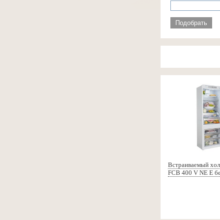
Подобрать
Встраиваемый хол
FCB 400 V NE E б