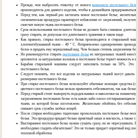
Прежде, чем выбросить этикетку от нового
комплекта постельного бель
производитель для данного изделия, чтобы в дальнейшем придерживаться 
Перед тем, как первый раз застилать новое постельное белье, желательн
гигиеническая процедура гарантирует избавление от загрязнений, полученн
смягчит новую ткань постельного белья.
Срок использования постельного белья не должен быть слишком длительным
сразу стирать, не допуская его длительного хранения в таком виде.
Как правило, стирка постельного белья производится в стиральной маш
хлопчатобумажной ткани – 40 ° С. Неприемлемо одновременно проводить 
белое и придать ему неряшливый вид. Чем больше степень загрязнения бель
Не рекомендуется стирать
постельное белье
из натуральных тканей вместе 
цепляются за натуральные волокна и постельное белье теряет нежность и мя
Барабан стиральной машины следует заполнять только на 50%. Это о
постельного белья.
Следует помнить, что все изделия из натуральных тканей могут давать
размерами постельного белья.
При стирке постельного белья используйте обычные моющие средства (ст
цветного постельного белья нельзя применять отбеливатели, так как белье 
Перед стиркой стоит вывернуть пододеяльники и наволочки на изнаночную
загрязненном постельном белье есть какие-либо плохо отстирывающиеся пя
ткани, из которой белье изготовлено. Желательно обойтись без отбелива
снижает срок службы любых вещей.
После стирки необходимо тщательно прополоскать постельное белье неско
белья. Эта процедура придает белью приятный запах и мягкость, а также сн
Выстиранное постельное белье нужно сушить сразу, но не пересушивать. В 
необходимо гладить обязательно! Это не только придаст опрятный вид по
тепловой обработки.