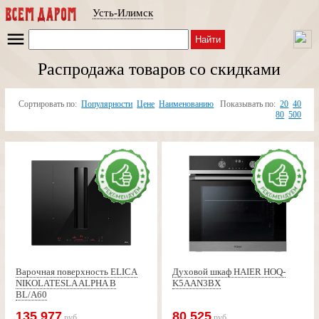
Усть-Илимск
Найти
Распродажа товаров со скидками
Сортировать по:
Популярности
Цене
Наименованию
Показывать по:
20
40
80
500
Варочная поверхность ELICA
Духовой шкаф HAIER HOQ-
NIKOLATESLA ALPHA B
K5AAN3BX
BL/A60
135 977
80 525
руб
руб