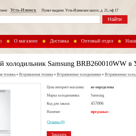
Усть-Илимск
егион:
Пункт выдачи: Усть-Илимское шоссе, д. 21, оф 17
Найти
о
О магазине
Доставка
Оптовый отдел
Наши
й холодильник Samsung BRB260010WW в 
ая техника
»
Встраиваемая техника
»
Встраиваемые холодильники
»
Встраиваемые холо
Цена интернет-магазина:
не определена
Марка холодильника:
Samsung
457006
Код для заказа:
предзаказ
Наличие:
Отзывы (0)
Заказать