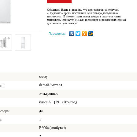
Обращаем Ваше внимание, что для товаров со статусом
«Предзаказ» сроки поставки и цена товара доподлинно
неизвестны. В момент появления товара в наличии наши
менеджеры свяжутся с Вами и сообщат о возможных сроках
доставки и цене товара.
Поделиться
снизу
белый / металл
ия
электронное
класс A+ (291 кВтч/год)
да
ссора
1
в
R600a (изобутан)
2