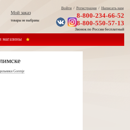
Войти
/
Регистрация
/
Написать нам
Мой заказ
8-800-234-66-52
товары не выбраны
8-800-550-57-13
Звонок по России бесплатный
 магазины
Илимске
ильники Gorenje