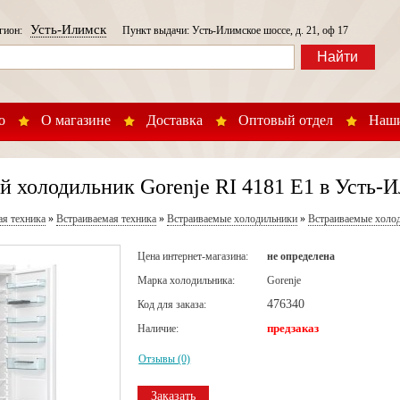
Усть-Илимск
егион:
Пункт выдачи: Усть-Илимское шоссе, д. 21, оф 17
Найти
о
О магазине
Доставка
Оптовый отдел
Наши
 холодильник Gorenje RI 4181 E1 в Усть-
ая техника
»
Встраиваемая техника
»
Встраиваемые холодильники
»
Встраиваемые холод
Цена интернет-магазина:
не определена
Марка холодильника:
Gorenje
476340
Код для заказа:
предзаказ
Наличие:
Отзывы (0)
Заказать