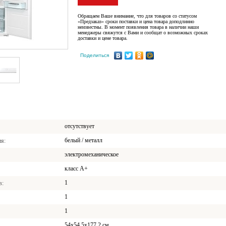
Обращаем Ваше внимание, что для товаров со статусом
«Предзаказ» сроки поставки и цена товара доподлинно
неизвестны. В момент появления товара в наличии наши
менеджеры свяжутся с Вами и сообщат о возможных сроках
доставки и цене товара.
Поделиться
отсутствует
белый / металл
ия
электромеханическое
класс A+
1
в
1
1
54x54.5x177.2 см