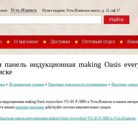
Усть-Илимск
егион:
Пункт выдачи: Усть-Илимское шоссе, д. 21, оф 17
Найти
о
О магазине
Доставка
Оптовый отдел
Наши
я панель индукционная making Oasis ever
мске
ика
»
Встраиваемая техника
»
Варочные поверхности встраиваемые
»
Варочные поверх
ь индукционная making Oasis everywhere VU-01 P-3IBS в Усть-Илимске в нашем интерне
й в нашем
интернет-магазине
действуйет система накопительных скидок.
Варочная панель индукционная making Oasis everywhere VU-01 P-3IBS в Усть-Илимске