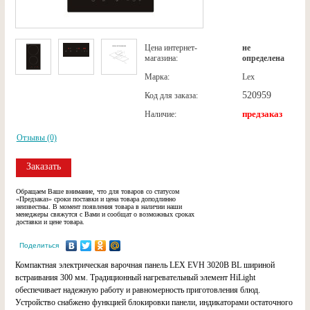
Цена интернет-
не
магазина:
определена
Марка:
Lex
520959
Код для заказа:
предзаказ
Наличие:
Отзывы (0)
Заказать
Обращаем Ваше внимание, что для товаров со статусом
«Предзаказ» сроки поставки и цена товара доподлинно
неизвестны. В момент появления товара в наличии наши
менеджеры свяжутся с Вами и сообщат о возможных сроках
доставки и цене товара.
Поделиться
Компактная электрическая варочная панель LEX EVH 3020B BL шириной
встраивания 300 мм. Традиционный нагревательный элемент HiLight
обеспечивает надежную работу и равномерность приготовления блюд.
Устройство снабжено функцией блокировки панели, индикаторами остаточного