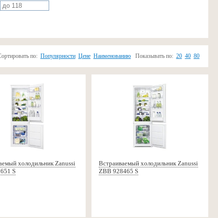
Сортировать по:
Популярности
Цене
Наименованию
Показывать по:
20
40
80
аемый холодильник Zanussi
Встраиваемый холодильник Zanussi
651 S
ZBB 928465 S