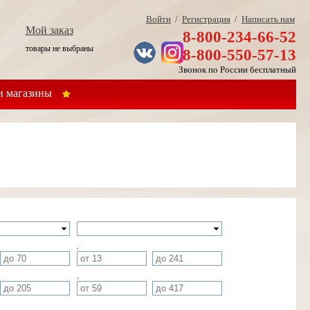
Войти
/
Регистрация
/
Написать нам
Мой заказ
8-800-234-66-52
товары не выбраны
8-800-550-57-13
Звонок по России бесплатный
 магазины
,
,