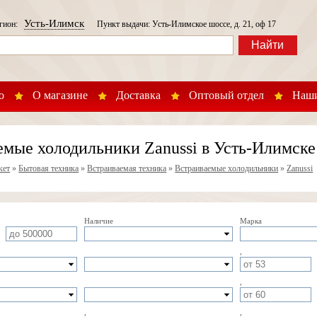
Усть-Илимск
егион:
Пункт выдачи: Усть-Илимское шоссе, д. 21, оф 17
Найти
о
О магазине
Доставка
Оптовый отдел
Наши
емые холодильники Zanussi в Усть-Илимске
кет
»
Бытовая техника
»
Встраиваемая техника
»
Встраиваемые холодильники
»
Zanussi
Наличие
Марка
,
,
,
,