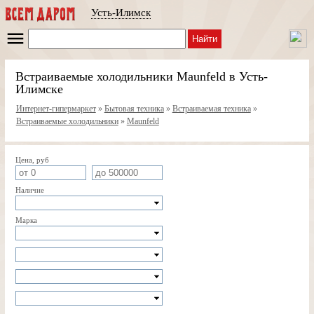
Усть-Илимск
Найти
Встраиваемые холодильники Maunfeld в Усть-
Илимске
Интернет-гипермаркет
»
Бытовая техника
»
Встраиваемая техника
»
Встраиваемые холодильники
»
Maunfeld
Цена, руб
Наличие
Марка