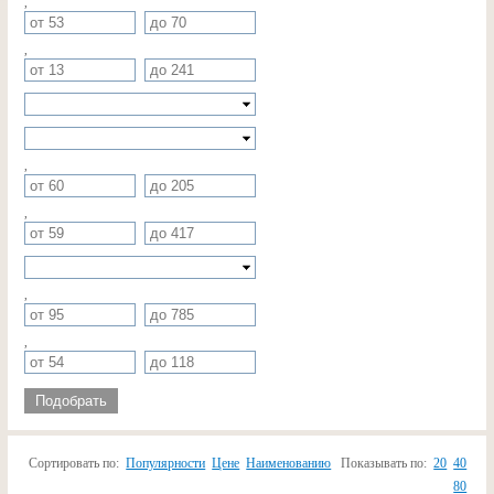
,
,
,
,
,
,
Подобрать
Сортировать по:
Популярности
Цене
Наименованию
Показывать по:
20
40
80